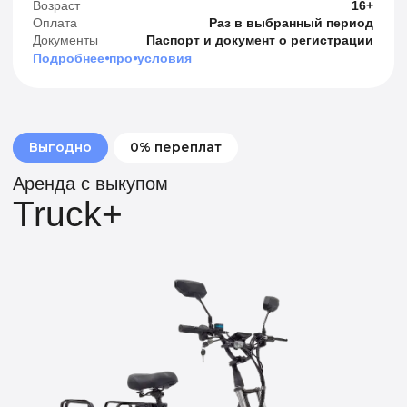
Характеристики
Габариты (ДхШхВ)
170х70х110 см
Максимальная нагрузка
До 200 кг
Батарея
60v/21Ah
Мощность двигателя
240W
Максимальная скорость
До 25 км/ч
Вес
36 кг
Подробнее
Оплата и условия аренды
Возраст
16+
Оплата
Раз в выбранный период
Документы
Паспорт и документ о регистрации
Подробнее⦁про⦁условия
Преимущества аренды
с выкупом