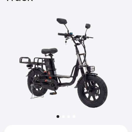
Платеж раз в месяц
12
Станет вашим по окончанию срока. Можете
вернуть в любой момент
Арендовать
Характеристики
Габариты (ДхШхВ)
170х70х110 см
Максимальная нагрузка
До 200 кг
Батарея
60v/21Ah
Мощность двигателя
240W
Максимальная скорость
До 25 км/ч
Вес
36 кг
Подробнее
Оплата и условия аренды