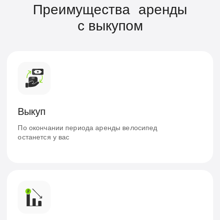
Отрадное
ул. Римского Корсакова д11, к8
Получение, ремонт, замена, возврат
Каждый день
с 10:00 до 19:00
Люберцы
ул. Побратимов, 30А
Получение, ремонт, замена, возврат
Понедельник – суббота
с 10:00 до 19:00
КРУТИ х КУПЕР
улица Земляной Вал, 6с1
Нет возврата, ремонта, замены
Каждый день
с 10:30 до 19:30
Каширская
Каширское шоссе, 22к4с4
Получение, ремонт, замена, возврат
Пн – Пт с 10:00 до 18:00