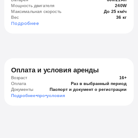
Доступный ремонт
Весь ремонт в тарифах рассрочки платный. Но наши
тарифы на ремонт мы всегда стараемся держать ниже
всех конкурентов
Адреса пунктов выдачи
Павелецкая
1-й Кожевнический пер., д.6, стр.6
Получение, ремонт, замена, возврат
Каждый день
с 10:00 до 19:00
Авиамоторная
ул. Душинская, 10
Получение, ремонт, замена, возврат
Каждый день
с 10:00 до 19:00