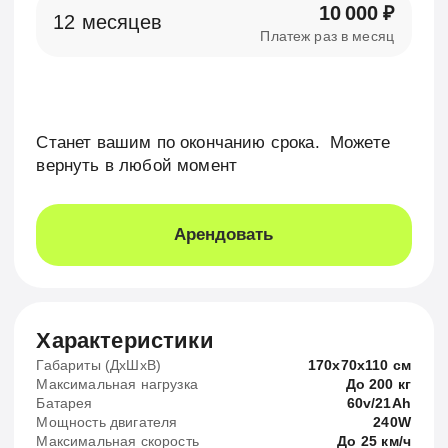
Габариты (ДхШхВ)
170х70х110 см
Максимальная нагрузка
До 200 кг
Батарея
60v/21Ah
Мощность двигателя
240W
Максимальная скорость
До 25 км/ч
Вес
36 кг
Подробнее
Оплата и условия аренды
Возраст
16+
Оплата
Раз в выбранный период
Документы
Паспорт и документ о регистрации
Подробнее⦁про⦁условия
Выгодно
0% переплат
Аренда с выкупом
Truck+