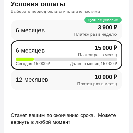
Возраст
16+
Оплата
Раз в выбранный период
Документы
Паспорт и документ о регистрации
Подробнее⦁про⦁условия
Выгодно
0% переплат
Аренда с выкупом
Truck+