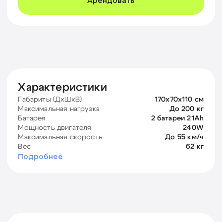
Оплата и условия аренды
Возраст
16+
Оплата
Раз в выбранный период
Документы
Паспорт и документ
о регистрации
Подробнее⦁про⦁условия
Адреса пунктов
выдачи
Павелецкая
1-й Кожевнический пер., д.6, стр.6
Получение, ремонт, замена, возврат
Каждый день
с 10:00 до 19:00