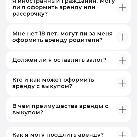
Я иностранный гражданин. Могу
ли я оформить аренду или
рассрочку?
Мне нет 18 лет, могут ли за меня
оформить аренду родители?
Должен ли я оставлять залог?
+7 (495) 125-35-96
Кто и как может оформить
г. Москва, 1-Й Кожевнический пер,
аренду с выкупом?
д. 6 стр. 6, помещ. 1/3
График работы:
Ежедневно 10:00 – 20:00
В чём преимущества аренды с
выкупом?
info@moydevice.ru
Общие вопросы
marketing@moydevice.ru
Сотрудничество
Как я могу продлить аренду?
commercial@krutikolesa.ru
Для юр. лиц