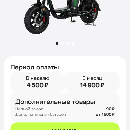
Период оплаты
В неделю
В месяц
4 500 ₽
14 900 ₽
Дополнительные товары
Цепной замок
90 ₽
Дополнительная батарея
от 1 500 ₽
Арендовать
Характеристики
Габариты (ДхШхВ)
170х70х110 см
Максимальная нагрузка
До 200 кг
Батарея
2 батареи 21Ah
Мощность двигателя
240W
Максимальная скорость
До 55 км/ч
Вес
62 кг
Подробнее