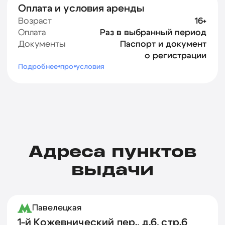
Авиамоторная
ул. Душинская, 10
Получение, ремонт, замена, возврат
Каждый день
с 10:00 до 19:00
Отрадное
ул. Римского Корсакова д11, к8
Получение, ремонт, замена, возврат
Каждый день
с 10:00 до 19:00
Люберцы
ул. Побратимов, 30А
Получение, ремонт, замена, возврат
Понедельник – суббота
с 10:00 до 19:00
КРУТИ х КУПЕР
улица Земляной Вал, 6с1
Нет возврата, ремонта, замены
Каждый день
с 10:30 до 19:30
Каширская
Каширское шоссе, 22к4с4