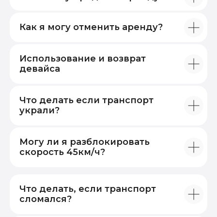
franchising@moydevice.ru
Франчайзинг
Как я могу отменить аренду?
Использование и возврат
девайса
Оплата подписки производится на сайте по
банковской карте. Оплатить подписку можно
после регистрации из личного кабинета
Что делать если транспорт
сразу или при получении девайса.
украли?
Оставить заявку
Могу ли я разблокировать
Политика конфеденциальности
скорость 45км/ч?
Договор на использование сервиса
Соглашение о применении рекуррентных
платежей
Сведения об IT-деятельности
Что делать, если транспорт
сломался?
ООО "МОЙ САМОКАТ"
ИНН: 9725029780 ОГРН 1207700062976