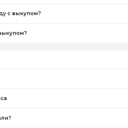
ду с выкупом?
 выкупом?
йса
али?