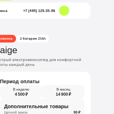
неса
+7 (495) 125-35-96
овинка
2 батареи 21Ah
aige
стрый электровелосипед для комфортной
боты каждый день
Период оплаты
В неделю
В месяц
4 500 ₽
14 900 ₽
Дополнительные товары
Цепной замок
90 ₽