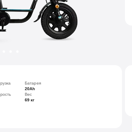
рузка
Батарея
20Ah
рость
Вес
69 кг