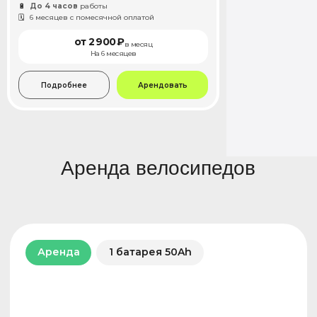
🔋
До 4 часов
работы
🗓️
6 месяцев с помесячной оплатой
от 2 900 ₽
в месяц
На 6 месяцев
Подробнее
Арендовать
Saige
Быстрый электровелосипед для комфортной
работы каждый день
🔋
До 8 часов
работы
🗓️
Периоды оплаты: неделя или месяц
от 4 500 ₽
от 14 900 ₽
В неделю
В месяц
Подробнее
Арендовать
Новинка
2 батареи 21Ah