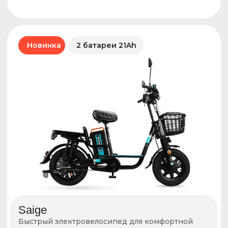
Понедельник – суббота
с 10:00 до 19:00
КРУТИ х КУПЕР
улица Земляной Вал, 6с1
Нет возврата, ремонта, замены
Каждый день
с 10:30 до 19:30
Каширская
Каширское шоссе, 22к4с4
Получение, ремонт, замена, возврат
Пн – Пт с 10:00 до 18:00