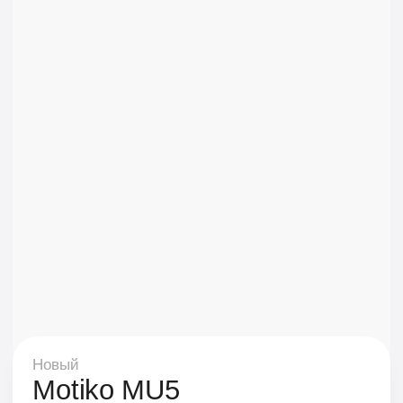
12
Арендовать
Батарея
60V45Ah
Мотор колесо
240W
Тормозная система
Гидравлическая
Амортизация
Передняя/задняя
В рассрочку
Из коробки