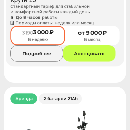
Дополните велосипед
аксессуарами
Зарядное устройство
290 ₽
от
/ неделя
Цепной замок
90 ₽
от
/ неделя
Дополнительная батарея
490 ₽
от
/ неделя