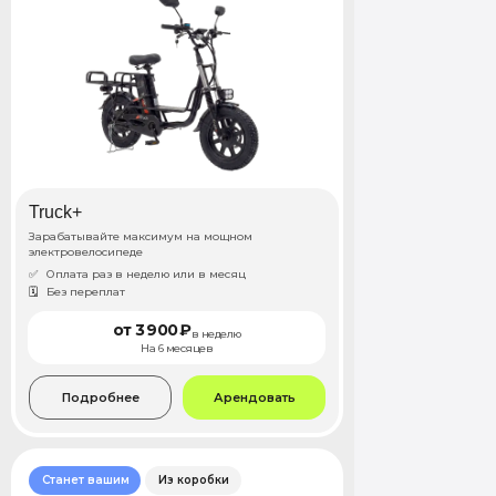
Truck+
Зарабатывайте максимум на мощном
электровелосипеде
✅
Оплата раз в неделю или в месяц
🗓️
Без переплат
от 3 900 ₽
в неделю
На 6 месяцев
Подробнее
Арендовать
Станет вашим
Из коробки