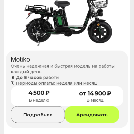
Адреса пунктов выдачи
Павелецкая
1-й Кожевнический пер., д.6, стр.6
Получение, ремонт, замена, возврат
Каждый день
с 10:00 до 19:00
Авиамоторная
ул. Душинская, 10
Получение, ремонт, замена, возврат
Каждый день
с 10:00 до 19:00
Отрадное
ул. Римского Корсакова д11, к8
Получение, ремонт, замена, возврат
Каждый день
с 10:00 до 19:00
Люберцы
ул. Побратимов, 30А
Получение, ремонт, замена, возврат