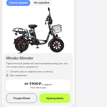
Станет вашим
Из коробки
Minako Monster
Практичный рабочий электровелосипед для тех,
кто хочет ехать уверенно
✅
Оплата раз в неделю или в месяц
🗓️
Без переплат
от 3 900 ₽
в неделю
На 6 месяцев
Подробнее
Арендовать