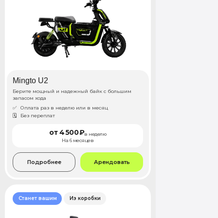
Mingto U2
Берите мощный и надежный байк с большим
запасом хода
✅
Оплата раз в неделю или в месяц
🗓️
Без переплат
от 4 500 ₽
в неделю
На 6 месяцев
Подробнее
Арендовать
Станет вашим
Из коробки