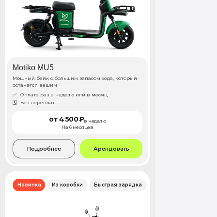
Motiko MU5
Мощный байк с большим запасом хода, который
останется вашим
✅
Оплата раз в неделю или в месяц
🗓️
Без переплат
от 4 500 ₽
в неделю
На 6 месяцев
Подробнее
Арендовать
Новинка
Из коробки
Быстрая зарядка