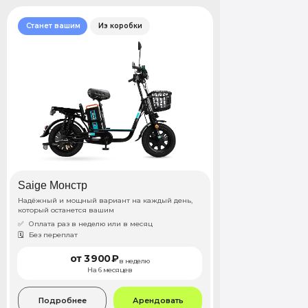
Станет вашим
Из коробки
Аренда велосипедов
Аренда
1 батарея 50Ah
Saige Монстр
Надёжный и мощный вариант на каждый день,
который останется вашим
✅
Оплата раз в неделю или в месяц
🗓️
Без переплат
от 3 900 ₽
в неделю
На 6 месяцев
Подробнее
Арендовать