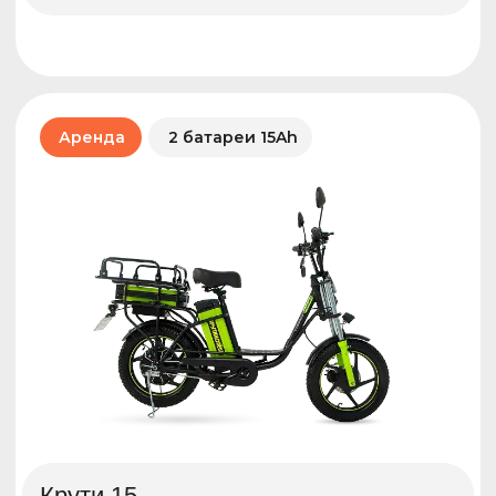
Крути 27,5
Простой и надежный велосипед. Отличный
выбор, если не нужен мотор
🛞
Дисковые тормоза
🗓️
Периоды оплаты: неделя или месяц
от 990 ₽
от 2 900 ₽
В неделю
В месяц
Подробнее
Арендовать