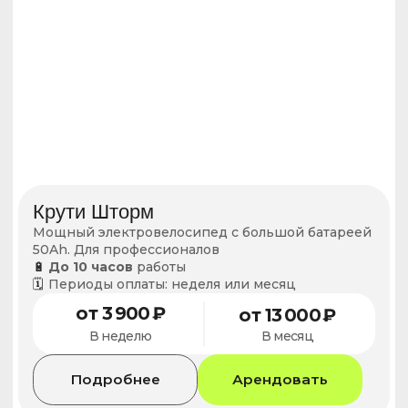
Minako Monster
Практичный рабочий электровелосипед для тех,
кто хочет ехать уверенно
🔋
До 8 часов
работы
🗓️
Периоды оплаты: неделя или месяц
от 4 500 ₽
от 14 900 ₽
В неделю
В месяц
Подробнее
Арендовать
Аренда
Механика