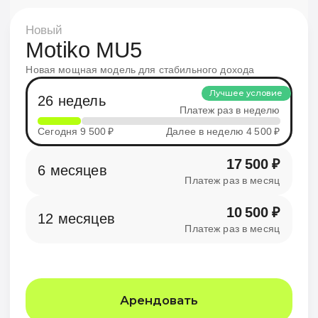
Арендовать
Батарея
60V45Ah
Мотор колесо
240W
Тормозная система
Гидравлическая
Амортизация
Передняя/задняя
В рассрочку
Из коробки